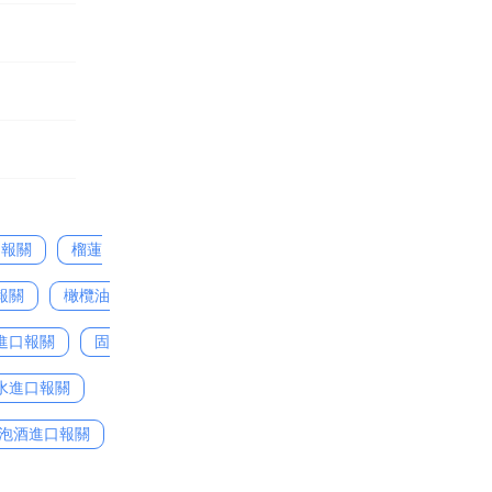
口報關
榴蓮
報關
橄欖油
進口報關
固
水進口報關
泡酒進口報關