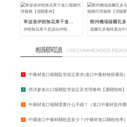
寧波港伊朗無花果干進口報關代理服務【清關案例】
伊朗無花果干是源自伊朗高原的特色果干，憑借?自然晾曬、無添加、口感軟糯?的特點很受歡迎，尤其是埃斯塔班（Estahban）產區的品種，因晝夜溫差大糖分積累足，被譽為“黃金果干”。開森進口供應鏈擁有無花果干進口報關操作經驗及案例，十余年操作經驗及案例可供參考，可按需定制無花果干進
相關閱讀
/ RECOMMENDED READ
中藥材進口報關監管規定要求(進口中藥材檢疫審批)
1
西洋參進出口報關監管規定及管理條例【通關指南】
3
中藥材進口報關需要什么手續？（進口中藥材批件哪
5
中國進口中藥材關稅是多少？(中藥材進口關稅稅率)
7