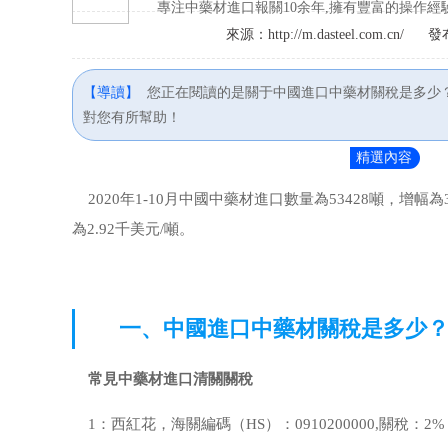
專注中藥材進口報關10余年,擁有豐富的操作經驗
來源：http://m.dasteel.com.cn/
發布
【導讀】
您正在閱讀的是關于中國進口中藥材關稅是多少
對您有所幫助！
精選內容
2020年1-10月中國中藥材進口數量為53428噸，增幅為3
為2.92千美元/噸。
一、中國進口中藥材關稅是多少
常見中藥材進口清關關稅
1：西紅花，海關編碼（HS）：0910200000,關稅：2