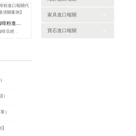
家具進口報關
馬來西亞速溶咖啡粉進口報關代理服務【廣州南沙港清關案例】
寶石進口報關
咖啡速溶粉是由咖啡豆經烘焙、萃取、干燥制成的即溶飲品，核心功效為提神醒腦、促進代謝，含少量綠原酸和咖啡因，但營養價值較低，熱量較高。開森進口供應鏈擁有咖啡速溶粉進口報關操作經驗及案例，十余年操作經驗及案例可供參考，可按需定制咖啡速溶粉進口方案，幫助客戶解決進口難題，快速進口清關到港到貨。
)
請）
名單）
例】