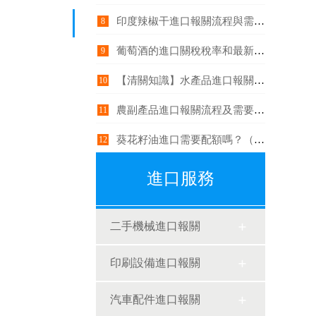
印度辣椒干進口報關流程與需要注意哪些事項？
8
葡萄酒的進口關稅稅率和最新政策
9
【清關知識】水產品進口報關單證資料介紹
10
農副產品進口報關流程及需要注意什么？
11
葵花籽油進口需要配額嗎？（菜籽油和葵花籽油哪個好？）
12
進口服務
二手機械進口報關
印刷設備進口報關
汽車配件進口報關