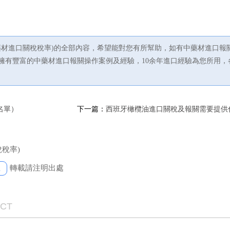
藥材進口關稅稅率)的全部內容，希望能對您有所幫助，如有中藥材進口報
森供應鏈擁有豐富的中藥材進口報關操作案例及經驗，10余年進口經驗為您所用
名單）
下一篇：
西班牙橄欖油進口關稅及報關需要提供
稅率)
轉載請注明出處
l
UCT