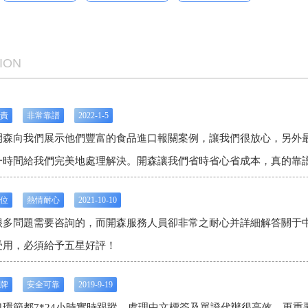
ION
責
非常靠譜
2022-1-5
開森向我們展示他們豐富的
食品進口報關案例
，讓我們很放心，另外
一時間給我們完美地處理解決。開森讓我們省時省心省成本，真的靠
位
熱情耐心
2021-10-10
很多問題需要咨詢的，而開森服務人員卻非常之耐心并詳細解答關于
受用，必須給予五星好評！
牌
安全可靠
2019-9-19
環節都7*24小時實時跟蹤，處理中文標簽及單證代辦很高效，更重