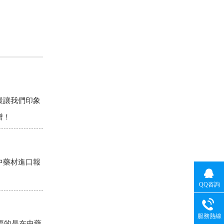
最讓我們印象
譜！
中藥材進口報
QQ咨詢
服務熱線
要的是在中藥