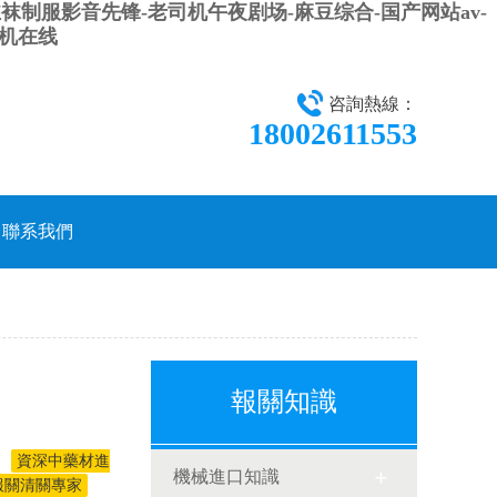
袜制服影音先锋-老司机午夜剧场-麻豆综合-国产网站av-
手机在线
咨詢熱線：
18002611553
聯系我們
報關知識
資深中藥材進
機械進口知識
報關清關專家