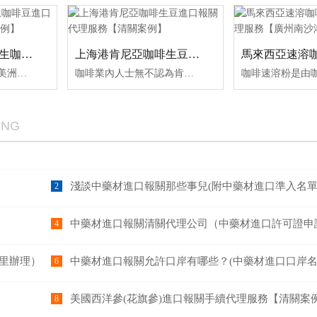
鄭州機場薩爾瓦多生咖啡豆進口報關代理服務【清關案例】
上海港肯尼亞咖啡生豆進口報關代理服務【清關案例】
薩爾瓦多咖啡產自中美洲國家薩爾瓦多，屬中美洲特產咖啡，主產區分布于圣安娜火山等火山灰覆蓋的高地邊坡，主要種植帕卡馬拉、波旁等品種。其咖啡豆以酸苦甜均衡、香醇略酸為特征，兼具柑橘、茉莉花及巧克力等復合香氣，適合中度至深度烘焙，按海拔劃分為SHB（特硬豆）、HEC等等級。開森進口供應鏈擁有生咖啡豆進口
咖啡業內人士無不認為肯尼亞咖啡是其最喜愛的產品之一，這是因為肯尼亞咖啡包含了我們想從一杯好咖啡中得到的每一種感覺。它具有美妙絕倫、令人滿意的芳香，均衡可口的酸度，勻稱的顆粒和極佳的水果味。味道十分獨特，幾乎沒有類似的咖啡。開森進口供應鏈擁有咖啡生豆進口報關操作經驗及案例
ING
淺談中藥材進口報關那些事兒(附中藥材進口準入名單
2
中藥材進口報關清關代理公司（中藥材進口許可證申
4
里辦理）
中藥材進口報關允許口岸有哪些？(中藥材進口口岸
6
美國西洋參(花旗參)進口報關手續代理服務【清關案
8