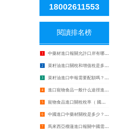
18002611553
閱讀排名榜
中藥材進口報關允許口岸有哪些？(中藥材進口口岸名單）
1
菜籽油進口關稅和增值稅是多少？
2
菜籽油進口申報需要配額嗎？（菜籽油進口關稅配額）
3
進口寵物食品一般什么途徑進口？（中國可以進口寵物食品嗎）
4
寵物食品進口關稅稅率（ 國外進口寵物食品要不要交關稅）
5
中國進口中藥材關稅是多少？(中藥材進口關稅稅率)
6
馬來西亞榴蓮進口報關中國需要什么條件？（馬來西亞榴蓮出口資質）
7