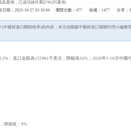
及案例，已成功操作累計96285案例。
日期：2021-10-27 03:10:04
瀏覽次數：477
收藏：1477
分享：3
？(中藥材進口關稅稅率)的內容，本文由開森中藥材進口報關代理小編整
.3%；進口金額為155981千美元，降幅為10%；2020年1-10月中
？
%，增值稅：9%