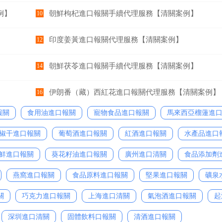
例】
朝鮮枸杞進口報關手續代理服務【清關案例】
10
】
印度姜黃進口報關代理服務【清關案例】
12
朝鮮茯苓進口報關手續代理服務【清關案例】
14
伊朗番（藏）西紅花進口報關代理服務【清關案例】
16
報關
食用油進口報關
寵物食品進口報關
馬來西亞榴蓮進
椒干進口報關
葡萄酒進口報關
紅酒進口報關
水產品進口
鮮進口報關
葵花籽油進口報關
廣州進口清關
食品添加劑
燕窩進口報關
食品原料進口報關
堅果進口報關
礦泉
關
巧克力進口報關
上海進口清關
氣泡酒進口報關
起
深圳進口清關
固體飲料口報關
清酒進口報關