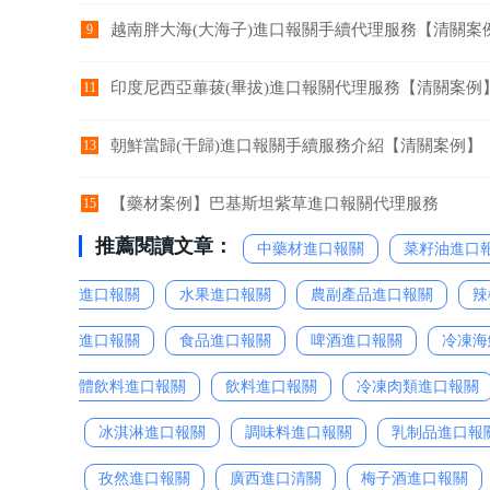
越南胖大海(大海子)進口報關手續代理服務【清關案
9
印度尼西亞蓽菝(畢拔)進口報關代理服務【清關案例
11
朝鮮當歸(干歸)進口報關手續服務介紹【清關案例】
13
【藥材案例】巴基斯坦紫草進口報關代理服務
15
推薦閱讀文章：
中藥材進口報關
菜籽油進口
進口報關
水果進口報關
農副產品進口報關
辣
進口報關
食品進口報關
啤酒進口報關
冷凍海
體飲料進口報關
飲料進口報關
冷凍肉類進口報關
冰淇淋進口報關
調味料進口報關
乳制品進口報
孜然進口報關
廣西進口清關
梅子酒進口報關