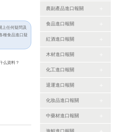
農副產品進口報關
食品進口報關
關上任何疑問及
，各種食品進口疑
紅酒進口報關
木材進口報關
什么資料？
化工進口報關
退運進口報關
化妝品進口報關
中藥材進口報關
海鮮進口報關