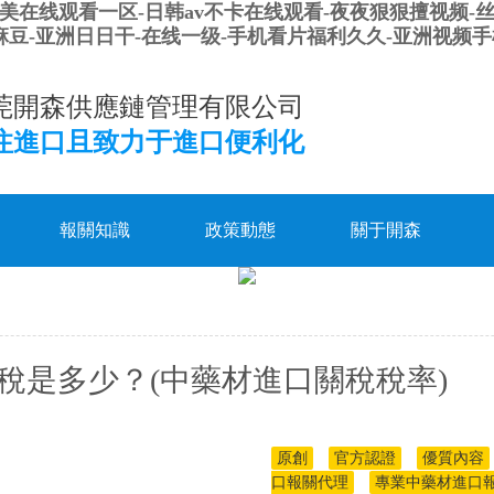
欧美在线观看一区-日韩av不卡在线观看-夜夜狠狠擅视频-丝
品麻豆-亚洲日日干-在线一级-手机看片福利久久-亚洲视频
莞開森供應鏈管理有限公司
注進口且致力于進口便利化
報關知識
政策動態
關于開森
稅是多少？(中藥材進口關稅稅率)
原創
官方認證
優質內容
口報關代理
專業中藥材進口