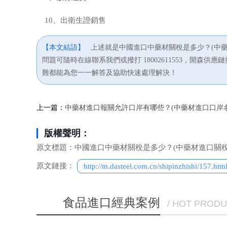
10、出衛生證銷售
【本文結語】
上述就是中國進口中藥材關稅是多少？(中
問題可隨時在線聯系我們或撥打 18002611553，開
難都能為您一一解答及協助快速處理解決！
上一篇：
中藥材進口報關允許口岸有哪些？(中藥材進口口岸
版權聲明：
原文標題：中國進口中藥材關稅是多少？(中藥材進口關稅
原文鏈接：
http://m.dasteel.com.cn/shipinzhishi/157.htm
食品進口經典案例
/ HOT PROD